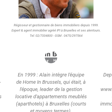
Régisseur et gestionnaire de biens immobiliers depuis 1999.
Expert & agent immobilier agréé IPI à Bruxelles et ses alentours.
Tel: 02/7334800 - GSM : 0475/297564
Depuis 2005 : Développeur du
De
à
site internet :
l'ag
www.evaluationgratuite.be - Site
Ette
s
dédié aux estimations
dans
s
immobilières dans le cadre de la
mise en vente