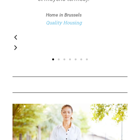
EvaluationGratuite.be
Estimation avant vente