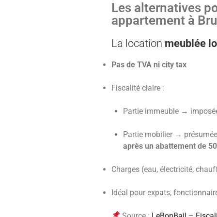
Les alternatives po
appartement à Bru
La location
meublée lo
Pas de TVA ni city tax
Fiscalité claire :
Partie immeuble → imposée
Partie mobilier → présumé
après un abattement de 5
Charges (eau, électricité, chauf
Idéal pour expats, fonctionnair
Source :
LeBonBail – Fiscal