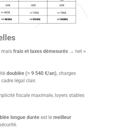
elles
ée mais
frais et taxes démesurés
→ net ≈
lité
doublée (≈ 9 540 €/an)
, charges
cadre légal clair.
mplicité fiscale maximale, loyers stables
blée longue durée
est le
meilleur
sécurité.