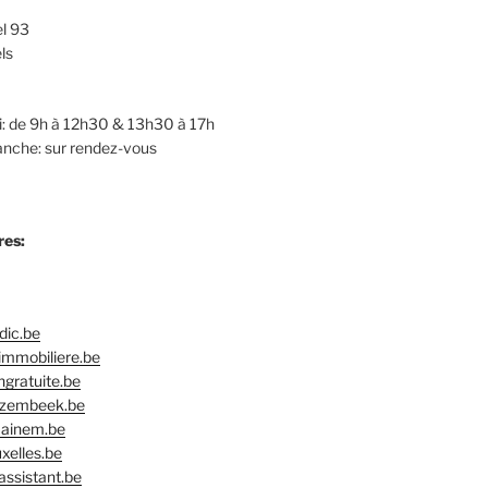
l 93
ls
: de 9h à 12h30 & 13h30 à 17h
nche: sur rendez-vous
res:
ic.be
immobiliere.be
gratuite.be
zembeek.be
ainem.be
xelles.be
ssistant.be