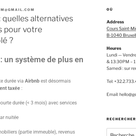
OÙ
EM@GMAIL.COM
: quelles alternatives
Address
s pour votre
Cours Saint-Mi
B-1040 Bruxel
lé ?
Heures
Lundi — Vendr
 : un système de plus en
& 13:30PM – 
Samedi : sur r
rte durée via
Airbnb
est désormais
Tel: +32.2.733
ent taxée
:
Email: hello@ge
courte durée (< 3 mois) avec services
ar nuitée
RECHERCHER
obiliers (partie immeuble), revenus