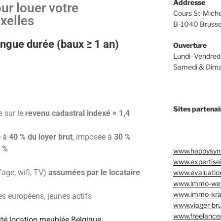
Addresse
ur louer votre
Cours St-Miche
xelles
B-1040 Brusse
ngue durée (baux ≥ 1 an)
Ouverture
Lundi–Vendredi
Samedi & Dima
Sites partenai
 sur le
revenu cadastral indexé × 1,4
e à
40 % du loyer brut
, imposée à
30 %
0 %
www.happysynd
www.expertise
fage, wifi, TV)
assumées par le locataire
www.evaluation
www.immo-we
www.immo-kra
es européens, jeunes actifs
www.viager-bru
www.freelancea
ité location meublée Belgique
.