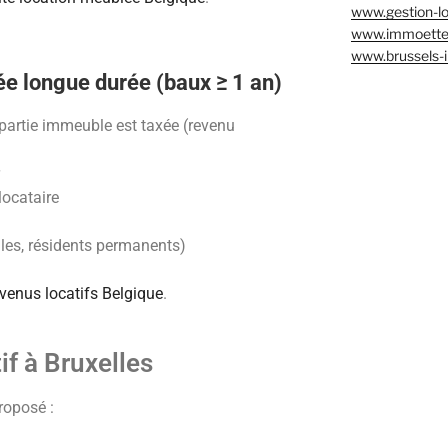
www.gestion-lo
www.immoette
www.brussels-
e longue durée (baux ≥ 1 an)
a partie immeuble est taxée (revenu
locataire
lles, résidents permanents)
enus locatifs Belgique
.
f à Bruxelles
roposé :