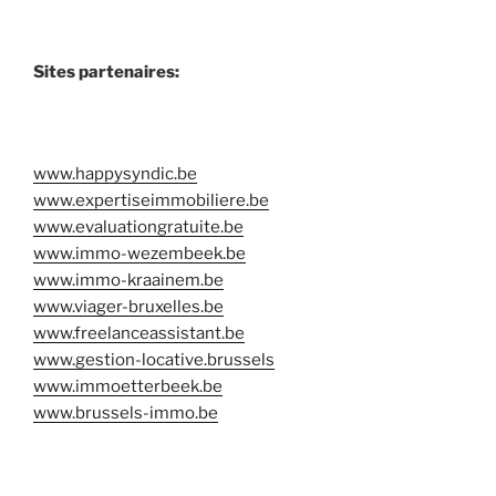
Sites partenaires:
www.happysyndic.be
www.expertiseimmobiliere.be
www.evaluationgratuite.be
www.immo-wezembeek.be
www.immo-kraainem.be
www.viager-bruxelles.be
www.freelanceassistant.be
www.gestion-locative.brussels
www.immoetterbeek.be
www.brussels-immo.be