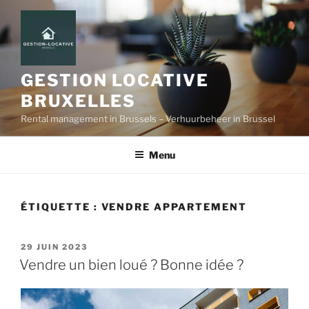
Aller
au
contenu
principal
GESTION LOCATIVE
BRUXELLES
Rental management in Brussels – Verhuurbeheer in Brussel
Menu
ÉTIQUETTE :
VENDRE APPARTEMENT
PUBLIÉ
29 JUIN 2023
LE
Vendre un bien loué ? Bonne idée ?