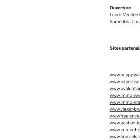
Ouverture
Lundi–Vendredi
Samedi & Dima
Sites partenai
www.happysynd
www.expertise
www.evaluation
www.immo-we
www.immo-kra
www.viager-bru
www.freelancea
www.gestion-lo
www.immoette
www.brussels-