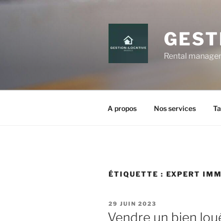
Aller
au
contenu
GEST
principal
Rental manageme
A propos
Nos services
Ta
ÉTIQUETTE :
EXPERT IMM
PUBLIÉ
29 JUIN 2023
LE
Vendre un bien lou