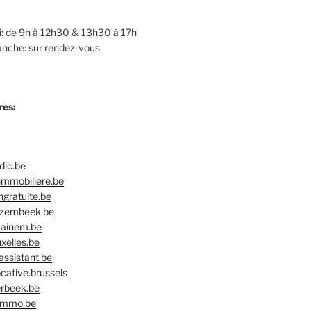
: de 9h à 12h30 & 13h30 à 17h
nche: sur rendez-vous
res:
ic.be
immobiliere.be
gratuite.be
zembeek.be
ainem.be
xelles.be
ssistant.be
cative.brussels
rbeek.be
immo.be