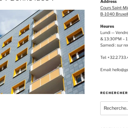
Address
Cours Saint-Mi
B-1040 Bruxel
Heures
Lundi — Vendr
& 13:30PM – 
Samedi : sur r
Tel: +32.2.733
Email: hello@ge
RECHERCHER
Recherche
pour
: