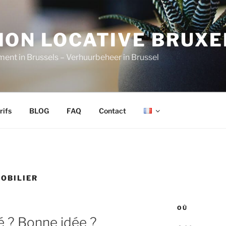
ION LOCATIVE BRUXE
nt in Brussels – Verhuurbeheer in Brussel
rifs
BLOG
FAQ
Contact
OBILIER
OÙ
é ? Bonne idée ?