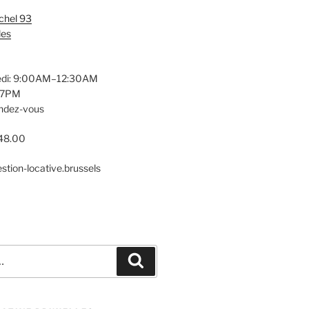
chel 93
les
edi: 9:00AM–12:30AM
17PM
endez-vous
.48.00
stion-locative.brussels
Recherche